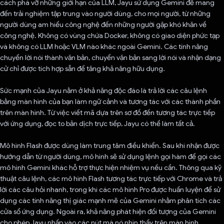
cách phá vỡ những giới hạn của LLM, Jayu sử dụng Gemini để mang
đến trải nghiệm tập trung vào người dùng, cho mọi người, từ những
người dùng am hiểu công nghệ đến những người gặp khó khăn về
công nghệ. Không có vùng chứa Docker, không có giao diện phức tạp
và không có LLM hoặc VLM nào khác ngoài Gemini. Các tính năng
chuyển lời nói thành văn bản, chuyển văn bản sang lời nói và nhận dạng
cử chỉ được tích hợp sẵn để tăng khả năng hữu dụng.
Sức mạnh của Jayu nằm ở khả năng độc đáo là trả lời các câu lệnh
bằng màn hình của bạn làm ngữ cảnh và tương tác với các thành phần
trên màn hình. Từ việc viết mã dựa trên sơ đồ đến tương tác trực tiếp
với ứng dụng, đọc to bản dịch trực tiếp, Jayu có thể làm tất cả.
Mô hình Flash được dùng làm trung tâm điều khiển. Sau khi nhận được
hướng dẫn từ người dùng, mô hình sẽ sử dụng lệnh gọi hàm để gọi các
mô hình Gemini khác hỗ trợ thực hiện nhiệm vụ nếu cần. Thông qua kỹ
thuật câu lệnh, các mô hình Flash tương tác trực tiếp với Chrome và trả
lời các câu hỏi nhanh, trong khi các mô hình Pro được huấn luyện để sử
dụng các tính năng thị giác mạnh mẽ của Gemini nhằm phân tích các
cửa sổ ứng dụng. Ngoài ra, khả năng phát hiện đối tượng của Gemini
cho phép Jayu nhấp vào các nút mà nó nhìn thấy trên màn hình.