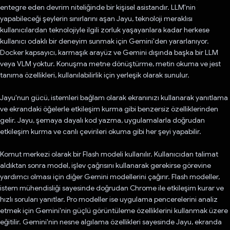
entegre eden devrim niteliğinde bir kişisel asistandır. LLM'nin
yapabileceği şeylerin sınırlarını aşan Jayu, teknoloji meraklısı
kullanıcılardan teknolojiyle ilgili zorluk yaşayanlara kadar herkese
kullanıcı odaklı bir deneyim sunmak için Gemini'den yararlanıyor.
Docker kapsayıcı, karmaşık arayüz ve Gemini dışında başka bir LLM
veya VLM yoktur. Konuşma metne dönüştürme, metin okuma ve jest
tanıma özellikleri, kullanılabilirlik için yerleşik olarak sunulur.
Jayu'nun gücü, istemleri bağlam olarak ekranınızı kullanarak yanıtlama
ve ekrandaki öğelerle etkileşim kurma gibi benzersiz özelliklerinden
gelir. Jayu, şemaya dayalı kod yazma, uygulamalarla doğrudan
etkileşim kurma ve canlı çevirileri okuma gibi her şeyi yapabilir.
Komut merkezi olarak bir Flash modeli kullanılır. Kullanıcıdan talimat
aldıktan sonra model, işlev çağrısını kullanarak gerekirse görevine
yardımcı olması için diğer Gemini modellerini çağırır. Flash modeller,
istem mühendisliği sayesinde doğrudan Chrome ile etkileşim kurar ve
hızlı soruları yanıtlar. Pro modeller ise uygulama pencerelerini analiz
etmek için Gemini'nin güçlü görüntüleme özelliklerini kullanmak üzere
eğitilir. Gemini'nin nesne algılama özellikleri sayesinde Jayu, ekranda