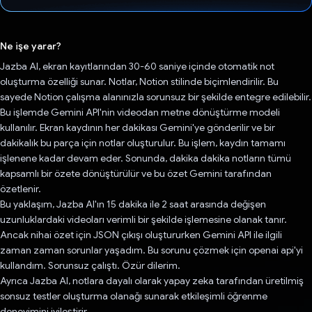
Oy verildi.
Ne işe yarar?
Jazba AI, ekran kayıtlarından 30-60 saniye içinde otomatik not
oluşturma özelliği sunar. Notlar, Notion stilinde biçimlendirilir. Bu
sayede Notion çalışma alanınızla sorunsuz bir şekilde entegre edilebilir.
Bu işlemde Gemini API'nin videodan metne dönüştürme modeli
kullanılır. Ekran kaydının her dakikası Gemini'ye gönderilir ve bir
dakikalık bu parça için notlar oluşturulur. Bu işlem, kaydın tamamı
işlenene kadar devam eder. Sonunda, dakika dakika notların tümü
kapsamlı bir özete dönüştürülür ve bu özet Gemini tarafından
özetlenir.
Bu yaklaşım, Jazba AI'ın 15 dakika ile 2 saat arasında değişen
uzunluklardaki videoları verimli bir şekilde işlemesine olanak tanır.
Ancak nihai özet için JSON çıkışı oluştururken Gemini API ile ilgili
zaman zaman sorunlar yaşadım. Bu sorunu çözmek için openai api'yi
kullandım. Sorunsuz çalıştı. Özür dilerim.
Ayrıca Jazba AI, notlara dayalı olarak yapay zeka tarafından üretilmiş
sonsuz testler oluşturma olanağı sunarak etkileşimli öğrenme
deneyimini iyileştirir.