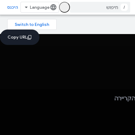
/
היכנס
קריירה