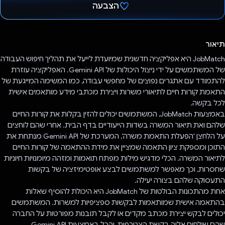
הצבעה
הצבעת!
תיאור
JobMatch היא אפליקציה חדשנית שמיועדת לייעל את תהליך חיפוש העבודה
של המשתמשים על ידי ניצול היכולות של Gemini API. האפליקציה עוזרת
להתמודד עם אתגרים נפוצים של מחפשי עבודה, כמו המשימה המייגעת של
התאמת קורות חיים לתיאורי משרות ויצירת מכתבי מידע מותאמים אישית
לכל בקשה.
באמצעות JobMatch, המשתמשים יכולים להזין בקלות את קורות החיים
שלהם ואת תיאור המשרה בשדות הייעודיים בדף הבית. אחרי שהם לוחצים
על הלחצן 'הפעלת התאמת משרה', המערכת של Gemini API מנתחת את
התוכן ומספקת ציון התאמה שמציין את מידת ההתאמה של קורות החיים
לתיאור המשרה. הכלי מדגיש מילות מפתח תואמות ומזהה מיומנויות חיוניות
שחסרות, וכך מאפשר למשתמשים לבצע אופטימיזציה של בקשות
התעסוקה שלהם בצורה יעילה.
אחת מהתכונות הבולטות של JobMatch היא היכולת להוסיף שאלות
בהתאמה אישית שמותאמות לבקשות ספציפיות למשרות. המשתמשים
יכולים לבקש יצירת מכתב מקדים או לקבל תובנות מפורטות על החברה
שהם שולחים אליה בקשת הצטרפות, והכל באמצעות Gemini API.