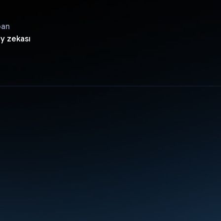
pan
ay zekası