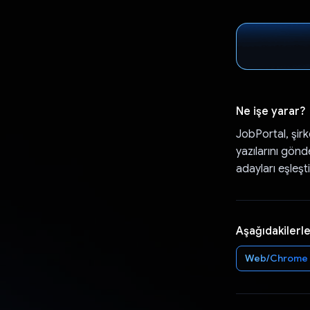
Ne işe yarar?
JobPortal, şirke
yazılarını gönd
adayları eşleşt
Aşağıdakilerle
Web/Chrome