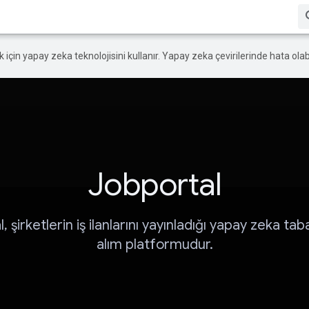
ek için yapay zeka teknolojisini kullanır. Yapay zeka çevirilerinde hata olabi
Jobportal
 şirketlerin iş ilanlarını yayınladığı yapay zeka taba
alım platformudur.