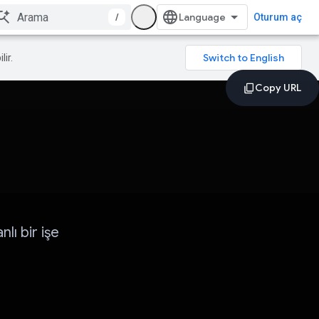
/
Oturum aç
lir.
nlı bir işe