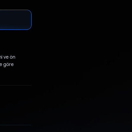
ni ve ön
ne göre