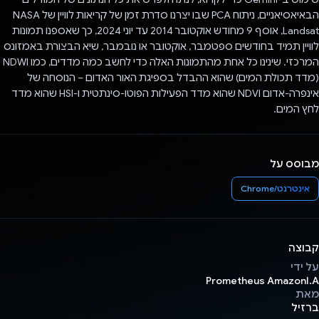
הבאיאסיאניים, ניתוח PCA שבו יצרנו סדרת זמן של קריאות לוויין של NASA
Landsat, אוסף 9 מחודש אוקטובר 2014 עד יוני 2024, כך שאספנו תמונות
לוויין תמיד בחודשים ספטמבר, אוקטובר או נובמבר, שיא הבצורת באמזונס
המרכזי. שינינו כל אחת מהתמונות האלה כדי לחשב כמה מדדים, כמו NDWI
(מדד תכולת המים) שהוא ההבדל בספיגת האור האדום – הנוסחה של
אינפרה-אדום NDVI שהוא מדד הפעילות הפוטו-סינתטית ו-HSI שהוא מדד
לחץ המים.
מבוסס על
אינטרנט/Chrome
קבוצה
על ידי
Prometheus AmazonI.A
מאת
ברזיל