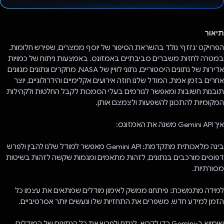
הצבעת!
תיאור
הפרויקט 'ג'וזף' נולד בהשראת הסיפור של יוסף ממצרים, שפירש חלומות,
במטרה לחזות משברים סביבתיים באמזונס. באמצעות ניתוח של כמויות
אדירות של נתונים היסטוריים, נתוני לוויין של NASA, מחקרים ונתונים מגוונים
אחרים בזמן אמת, המודל שלנו חוזה אירועים אקלימיים והידרולוגיים, יוצר
תובנות חשובות ומאפשר לגורמים בעלי הסמכות לקבל החלטות ולקהילות
המקומיות להתכונן להשפעות ולצמצם אותן.
איך Gemini API משנה את האמזונס:
בינה מלאכותית מתקדמת: Gemini API מאפשר למודל שלנו להבין ולפרש
דפוסים מורכבים בנתונים, לזהות מתאמים ומגמות שקשה לזהות בשיטות
מסורתיות.
למידה מתמשכת: פיתחנו ממשק לאימון מודלים שמתאים את עצמו כל
הזמן למידע חדש, משפרים את התחזיות שלו ונעשים יותר אסרטיביים.
שימוש ב-Gemini כדי לקרוא, לנתח ולפרש את כל הנתונים של המודלים