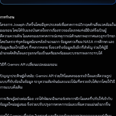
โหวตแล้ว
การทำงาน
โครงการ Joseph เกิดขึ้นโดยมีจุดประสงค์เพื่อคาดการณ์วิกฤตด้านสิ่งแวดล้อมใน
อเมซอน โดยได้รับแรงบันดาลใจจากเรื่องราวของโจเซฟแห่งอียิปต์ซึ่งเป็นผู้
ตีความความฝัน โมเดลของเราคาดการณ์เหตุการณ์ด้านสภาพอากาศและอุทกวิทยา
โดยวิเคราะห์ชุดข้อมูลย้อนหลังจำนวนมาก ข้อมูลดาวเทียม NASA การศึกษา และ
ข้อมูลเรียลไทม์อื่นๆ ที่หลากหลาย ซึ่งจะสร้างข้อมูลเชิงลึกที่สำคัญ ช่วยให้ผู้มี
อำนาจตัดสินใจและชุมชนท้องถิ่นเตรียมพร้อมและบรรเทาผลกระทบได้
วิธีที่ Gemini API เปลี่ยนแปลงอเมซอน:
ปัญญาประดิษฐ์ล้ำสมัย: Gemini API ช่วยให้โมเดลของเราเข้าใจและตีความรูป
แบบที่ซับซ้อนในข้อมูล ระบุความสัมพันธ์และแนวโน้มที่ตรวจจับได้ยากโดยใช้วิธี
การแบบดั้งเดิม
การเรียนรู้อย่างต่อเนื่อง: เราได้พัฒนาอินเทอร์เฟซการฝึกโมเดลที่ปรับให้เข้ากับ
ข้อมูลใหม่อยู่เสมอ ซึ่งช่วยปรับปรุงการคาดการณ์และเพิ่มความแม่นยำมากขึ้น
การใช้ Gemini เพื่ออ่าน วิเคราะห์ และตีความข้อมูลการประมาณแบบเบย์เซียน