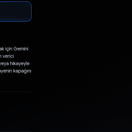
ak için Gemini
 verici
 veya hikayeyle
kayenin kapağını