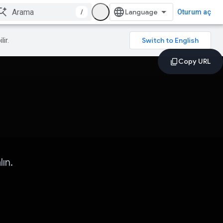
/
Oturum aç
lir.
ın.