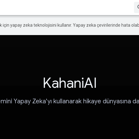
ek için yapay zeka teknolojisini kullanır. Yapay zeka çevirilerinde hata olabi
KahaniAI
mini Yapay Zeka'yı kullanarak hikaye dünyasına dal