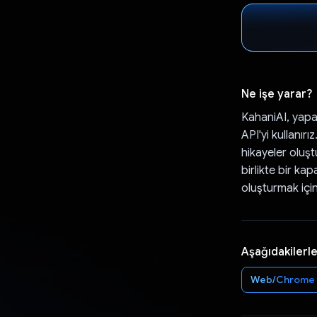
Ne işe yarar?
KahaniAI, yapa
API'yi kullanır
hikayeler oluştu
birlikte bir ka
oluşturmak için 
Aşağıdakilerle
Web/Chrome