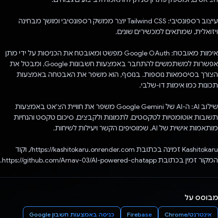
עיצוב רספונסיבי: Tailwind CSS יוצר ממשק רספונסיבי ומושך מבחינה
ויזואלית, שמתאים למכשירים שונים.
אימות מאובטח: Google OAuth מפשט ומאובטח את הכניסות על ידי מתן
אפשרות למשתמשים להתחבר באמצעות חשבונות Google, ומבטל את
הצורך בסיסמאות נוספות. בנוסף, הוא משפר את האבטחה באמצעות
תכונות כמו אימות דו-שלבי.
שילוב AI: ה-AI של Google Gemini משפר את חוויית הצ'אט באמצעות
תשובות אוטומטיות לטקסטים, לתמונות ולקבצים, סיכום טקסט והנחיות
מותאמות אישית של AI, שמוסיפים הקשר ויעילות לשיחות.
Kashitokaru זמינה בכתובת https://kashitokaru.onrender.com/, וקוד
המקור זמין בכתובת https://github.com/Arnav-03/AI-powered-chatapp.
מבוסס על
אינטרנט/Chrome
Firebase
כניסה באמצעות חשבון Google