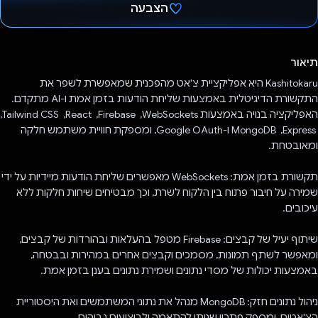
הצבעה
הצבעת!
תיאור
Kashitokaru היא אפליקציית צ'אט מהפכנית שמאפשרת לשפר את
התקשורת הדיגיטלית באמצעות שליחת הודעות בזמן אמת ו-AI מתקדם.
האפליקציה בנויה באמצעות WebSockets, ‏ Firebase, ‏ React, ‏ Tailwind CSS,
‏ Express, ‏ MongoDB ו-Google OAuth, ומספקת חוויית משתמש חלקה
ומאובטחת.
תקשורת בזמן אמת: WebSockets מאפשרים שליחת הודעות מיידיות על ידי
שמירה על חיבור פתוח בין הלקוח לשרת, וכך מבטיחים שיחות חלקות ללא
עיכובים.
שיתוף יעיל של קבצים: Firebase מטפל בהעלאות ובהורדות של קבצים,
ומאפשר לשתף תמונות, מסמכים וקבצים אחרים במהירות ובבטחה,
באמצעות יכולות של מסדי נתונים ושמירת נתונים בענן בזמן אמת.
ניהול נתונים חזק: MongoDB מנהל את נתוני המשתמשים ואת היסטוריית
הצ'אטים, ומספק פתרון שניתן להתאמה ולביצועים גבוהים.