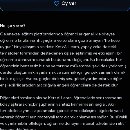
Oy ver
Oy verildi.
Ne işe yarar?
Geleneksel eğitim platformlarında öğrenciler genellikle bireysel
öğrenme tarzlarına, ihtiyaçlara ve sorulara göz atmayan "herkese
uygun" bir yaklaşımla sınırlıdır. KetzAI Learn, yapay zeka destekli
temsilciler tarafından desteklenen kişiselleştirilmiş ve etkileşimli bir
öğrenme deneyimi sunarak bu durumu değiştirir. Bu temsilciler, her
öğrencinin benzersiz hızına ve tarzına mükemmel şekilde uyarlanmış
dersler oluşturmak, ayarlamak ve sunmak için gerçek zamanlı olarak
birlikte çalışır. Ayrıca, güçlendirilmiş ses, görsel yardımcılar ve diğer
erişilebilirlik araçları aracılığıyla engelli öğrencilere de destek olur.
Diğer platformların aksine KetzAI Learn, öğrencilerin soru sormasını
kolaylaştırarak hiçbir şüphenin yanıtsız kalmamasını sağlar. Akıllı
temsilciler, ayrıntılı açıklamalar, görseller ve etkileşimli öğelerle yanıt
vererek öğrencilerin materyali tam olarak anlamasını sağlar. Bu sürekli
ve uyarlanabilir etkileşim, öğrenme deneyimini pasif tüketimden aktif
katılıma dönüştürür.