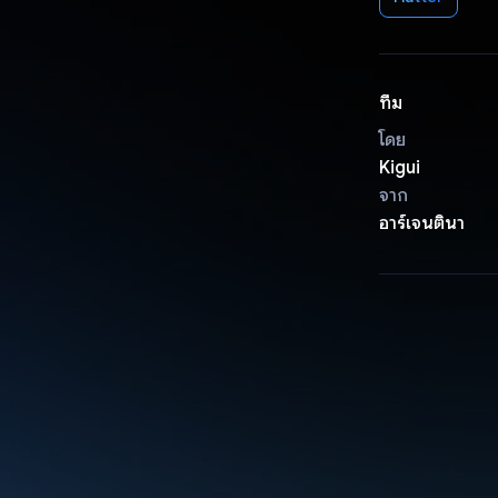
ทีม
โดย
Kigui
จาก
อาร์เจนตินา