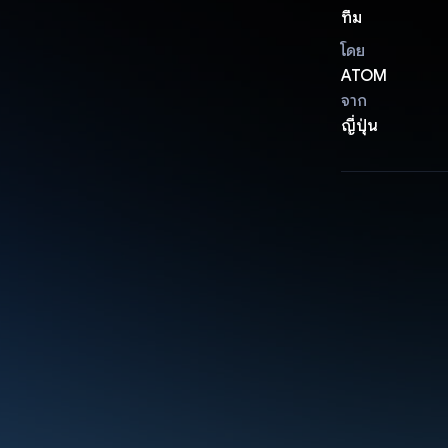
ทีม
โดย
ATOM
จาก
ญี่ปุ่น