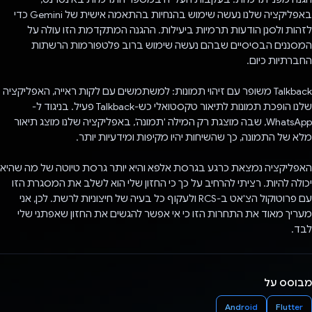
באפליקציה שלנו נעשה שימוש בהנחיות בהתאמה אישית של Gemini כדי
לזהות ולסנן הודעות תרמיות ביעילות. ההגנה המתקדמת הזו עולה על
המסננים הבסיסיים שבהם נעשה שימוש ברוב פלטפורמות הרשתות
החברתיות כיום.
Talkback משופר עם זיהוי תמונות: למשתמשים עם לקות ראייה, האפליקציה
שלנו הופכת תמונות לתיאור טקסטואלי כש-Talkback פעיל. בניגוד ל-
WhatsApp, שבה מוצגת רק המילה 'תמונה', באפליקציה שלנו מוצג תיאור
מלא של התמונה, כך שהשיחות יהיו מקיפות ומידעיות יותר.
האפליקציה נמצאת כרגע בגרסת אלפא והיא יותר גרסת טיוטה של מה שהיא
יכולה להיות. רציתי להרחיב על כך כי החזון שלי הוא לשלב את המסגרת הזו
עם פרוטוקול הצ'אט ב-RCS ולעקוף כל בעיה של חיצוניות לרשת. לכן, אני
מעריך מאוד את התחרות הזו כי אי אפשר להגשים את החזון שאפתני שלי
לבד.
מבוסס על
Android
Flutter