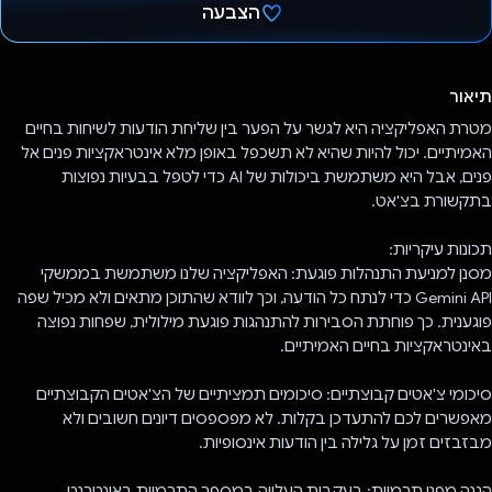
הצבעה
הצבעת!
תיאור
מטרת האפליקציה היא לגשר על הפער בין שליחת הודעות לשיחות בחיים
האמיתיים. יכול להיות שהיא לא תשכפל באופן מלא אינטראקציות פנים אל
פנים, אבל היא משתמשת ביכולות של AI כדי לטפל בבעיות נפוצות
בתקשורת בצ'אט.
תכונות עיקריות:
מסנן למניעת התנהלות פוגעת: האפליקציה שלנו משתמשת בממשקי
Gemini API כדי לנתח כל הודעה, וכך לוודא שהתוכן מתאים ולא מכיל שפה
פוגענית. כך פוחתת הסבירות להתנהגות פוגעת מילולית, שפחות נפוצה
באינטראקציות בחיים האמיתיים.
סיכומי צ'אטים קבוצתיים: סיכומים תמציתיים של הצ'אטים הקבוצתיים
מאפשרים לכם להתעדכן בקלות. לא מפספסים דיונים חשובים ולא
מבזבזים זמן על גלילה בין הודעות אינסופיות.
הגנה מפני תרמיות: בעקבות העלייה במספר התרמיות באינטרנט,