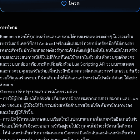
โหวต
โหวตแล้ว
การทำงาน
Koinonia ช่วยให้ทุกคนสร้างและแชร์เกมได้บนแพลตฟอร์มต่างๆ ไม่ว่าจะเป็น
เบราว์เซอร์ เดสก์ท็อป Android หรือแม้แต่สมาร์ทวอทช์ เครื่องมือที่ใช้งานง่าย
เหมาะสำหรับนักพัฒนาซอฟต์แวร์ทุกระดับ ตั้งแต่ผู้เริ่มต้นไปจนถึงมือโปร สร้าง
เกมและประสบการณ์ได้ในไม่กี่วินาทีโดยใช้กลไกในตัว เช่น ตัวควบคุมตัวละคร
และระบบกล้อง หรือเจาะลึกเพิ่มเติมด้วย Lua Scripting API ระบบเทมเพลต
และการควบคุมเวอร์ชันช่วยเพิ่มประสิทธิภาพการพัฒนาและการทํางานร่วมกัน ซึ่ง
ช่วยให้คุณสร้างระบบที่นํากลับมาใช้ซ้ำได้และแชร์ระหว่างโปรเจ็กต์ต่างๆ ได้อย่าง
ง่ายดาย
Gemini ปรับปรุงประสบการณ์โดยรวมด้วย
- การใช้ผู้ช่วยเขียนโค้ดอัจฉริยะที่ผ่านการฝึกอบรมจากเอกสารประกอบและ Lua
API ของแอป ผู้ใช้จะได้รับความช่วยเหลือด้านการเขียนโค้ด ค้นหาข้อบกพร่อง
และเรียนรู้ได้เร็วขึ้น
- การเปิดใช้การแปลภาษาแบบเรียลไทม์ แปลบทสนทนาในเกมหรืออินเทอร์เฟซ
ทั้งแอปได้ทันที ซึ่งจะขยายการเข้าถึงผู้ชมไปยังทุกคนไม่ว่าจะใช้ภาษาใดก็ตาม
- ให้คำแนะนำเกี่ยวกับการพัฒนาเกม Gemini มีเคล็ดลับและคำแนะนำเกี่ยวกับ
การออกแบบระดับ การสร้างสภาพแวดล้อม และอื่นๆ