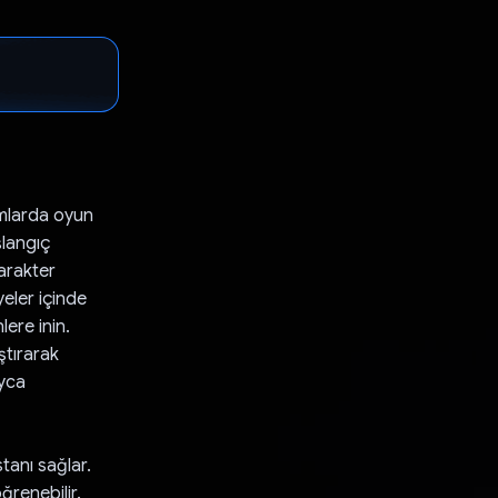
rmlarda oyun
şlangıç
Karakter
yeler içinde
ere inin.
ştırarak
ayca
tanı sağlar.
ğrenebilir.