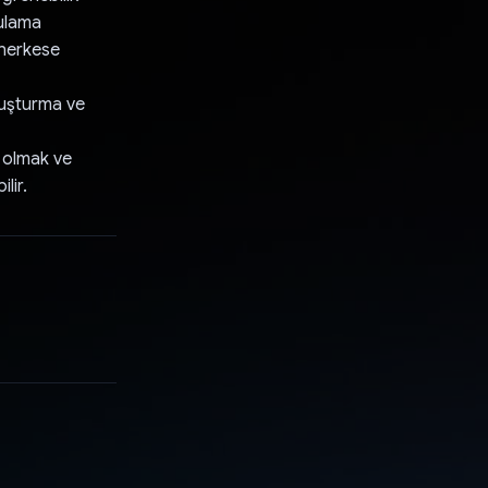
gulama
 herkese
luşturma ve
i olmak ve
lir.