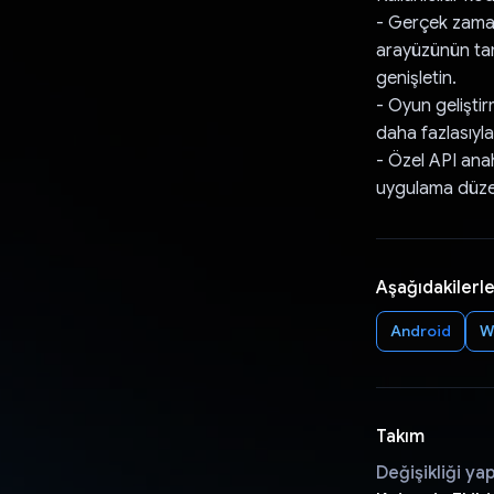
- Gerçek zaman
arayüzünün tama
genişletin.
- Oyun gelişti
daha fazlasıyla 
- Özel API ana
uygulama düzeyi
Aşağıdakilerle
Android
W
Takım
Değişikliği ya