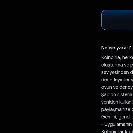
Ne işe yarar?
Koinonia, herke
oluşturma ve p
seviyesinden de
denetleyiciler 
oyun ve deneyi
Şablon sistemi 
yeniden kullanı
paylaşmanıza o
Gemini, genel de
- Uygulamanın d
Kullanıcılar ko