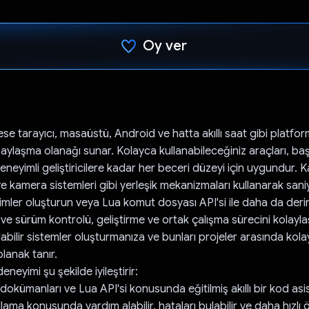
Oy ver
Oy verildi.
se tarayıcı, masaüstü, Android ve hatta akıllı saat gibi platfo
aylaşma olanağı sunar. Kolayca kullanabileceğiniz araçları, ba
neyimli geliştiricilere kadar her beceri düzeyi için uygundur. 
ve kamera sistemleri gibi yerleşik mekanizmaları kullanarak sani
mler oluşturun veya Lua komut dosyası API'si ile daha da derinl
ve sürüm kontrolü, geliştirme ve ortak çalışma sürecini kolayla
labilir sistemler oluşturmanıza ve bunları projeler arasında kol
lanak tanır.
neyimi şu şekilde iyileştirir:
okümanları ve Lua API'si konusunda eğitilmiş akıllı bir kod asis
dlama konusunda yardım alabilir, hataları bulabilir ve daha hızlı ö