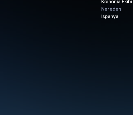
Koinonia Ekibi
Nereden
İspanya