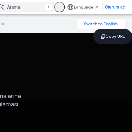
/
Oturum aç
lir.
malarına
gulaması