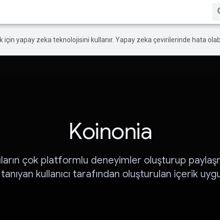
ek için yapay zeka teknolojisini kullanır. Yapay zeka çevirilerinde hata olabi
Koinonia
cıların çok platformlu deneyimler oluşturup paylaş
tanıyan kullanıcı tarafından oluşturulan içerik uy