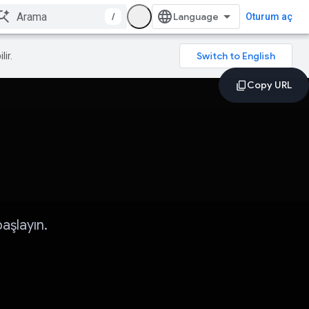
/
Oturum aç
lir.
aşlayın.