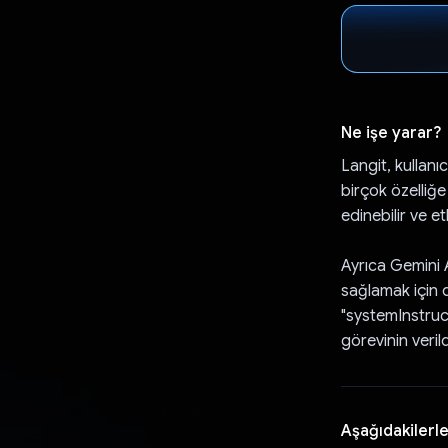
Ne işe yarar?
Langit, kullanı
birçok özelliğe
edinebilir ve et
Ayrıca Gemini 
sağlamak için d
"systemInstruct
görevinin veril
Aşağıdakilerle