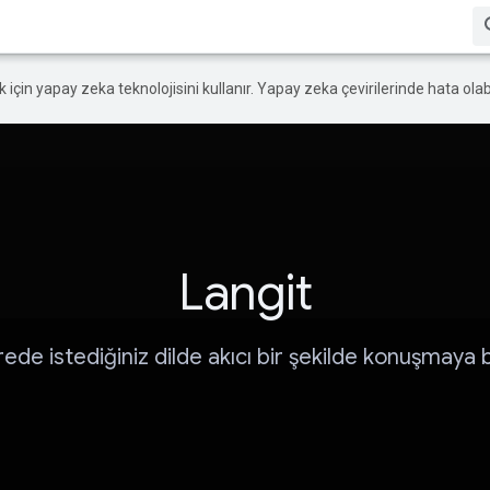
ek için yapay zeka teknolojisini kullanır. Yapay zeka çevirilerinde hata olabi
Langit
rede istediğiniz dilde akıcı bir şekilde konuşmaya b