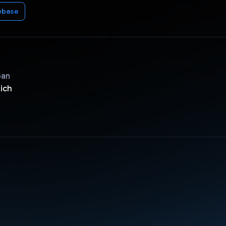
ebase
pan
ich