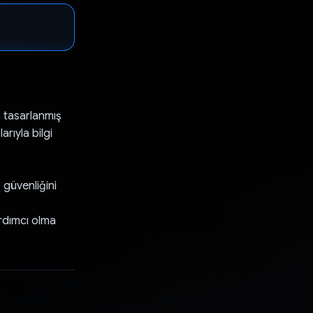
in tasarlanmış
rıyla bilgi
 güvenliğini
ardımcı olma