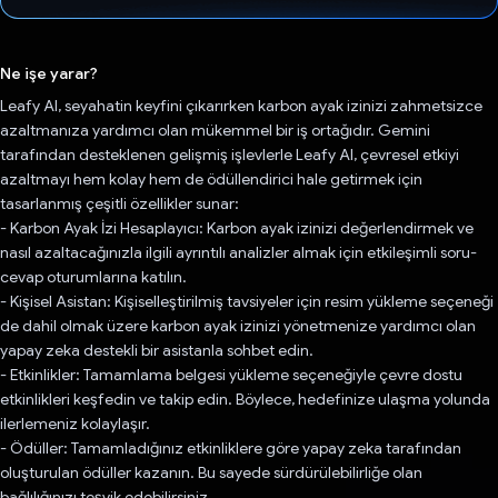
Oy verildi.
Ne işe yarar?
Leafy AI, seyahatin keyfini çıkarırken karbon ayak izinizi zahmetsizce
azaltmanıza yardımcı olan mükemmel bir iş ortağıdır. Gemini
tarafından desteklenen gelişmiş işlevlerle Leafy AI, çevresel etkiyi
azaltmayı hem kolay hem de ödüllendirici hale getirmek için
tasarlanmış çeşitli özellikler sunar:
- Karbon Ayak İzi Hesaplayıcı: Karbon ayak izinizi değerlendirmek ve
nasıl azaltacağınızla ilgili ayrıntılı analizler almak için etkileşimli soru-
cevap oturumlarına katılın.
- Kişisel Asistan: Kişiselleştirilmiş tavsiyeler için resim yükleme seçeneği
de dahil olmak üzere karbon ayak izinizi yönetmenize yardımcı olan
yapay zeka destekli bir asistanla sohbet edin.
- Etkinlikler: Tamamlama belgesi yükleme seçeneğiyle çevre dostu
etkinlikleri keşfedin ve takip edin. Böylece, hedefinize ulaşma yolunda
ilerlemeniz kolaylaşır.
- Ödüller: Tamamladığınız etkinliklere göre yapay zeka tarafından
oluşturulan ödüller kazanın. Bu sayede sürdürülebilirliğe olan
bağlılığınızı teşvik edebilirsiniz.