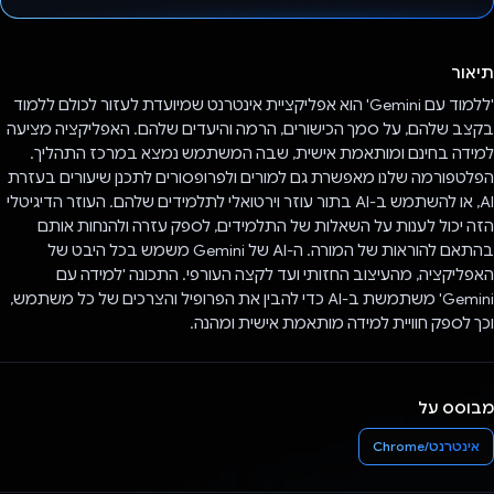
הצבעת!
תיאור
'ללמוד עם Gemini' הוא אפליקציית אינטרנט שמיועדת לעזור לכולם ללמוד
בקצב שלהם, על סמך הכישורים, הרמה והיעדים שלהם. האפליקציה מציעה
למידה בחינם ומותאמת אישית, שבה המשתמש נמצא במרכז התהליך.
הפלטפורמה שלנו מאפשרת גם למורים ולפרופסורים לתכנן שיעורים בעזרת
AI, או להשתמש ב-AI בתור עוזר וירטואלי לתלמידים שלהם. העוזר הדיגיטלי
הזה יכול לענות על השאלות של התלמידים, לספק עזרה ולהנחות אותם
בהתאם להוראות של המורה. ה-AI של Gemini משמש בכל היבט של
האפליקציה, מהעיצוב החזותי ועד לקצה העורפי. התכונה 'למידה עם
Gemini' משתמשת ב-AI כדי להבין את הפרופיל והצרכים של כל משתמש,
וכך לספק חוויית למידה מותאמת אישית ומהנה.
מבוסס על
אינטרנט/Chrome