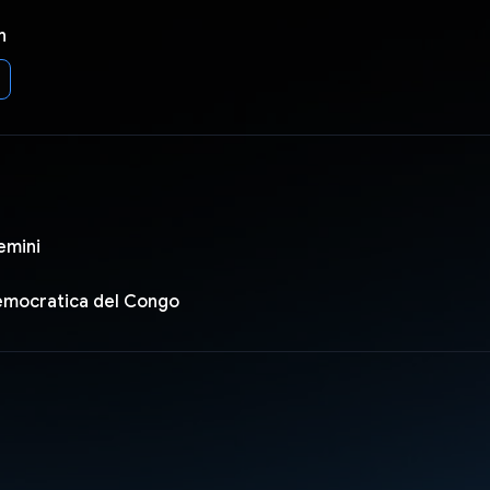
n
emini
emocratica del Congo