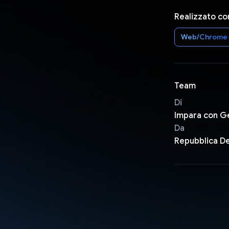
Realizzato co
Web/Chrome
Team
Di
Impara con G
Da
Repubblica D