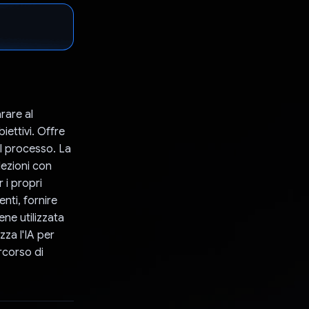
rare al
iettivi. Offre
el processo. La
lezioni con
r i propri
nti, fornire
ene utilizzata
zza l'IA per
ercorso di