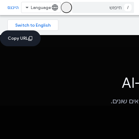
/
היכנס