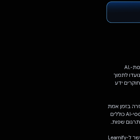
Learnify משנה את האופן שבו אתם לומדים, ומספק חוויית למידה דינמית מבוססת-AI.
יביות שנועדו לתמוך
חוקרים ידע
 עזרה בזמן אמת
ולקבל המלצות מותאמות על סמך האינטרסים והיעדים שלכם. הכלים שלנו מבוססי-AI כוללים
 תרגום שפות.
ממשק ה-API של Gemini מאפשר שילוב חלק של יכולות AI מתקדמות, וכך מאפשר ל-Learnify