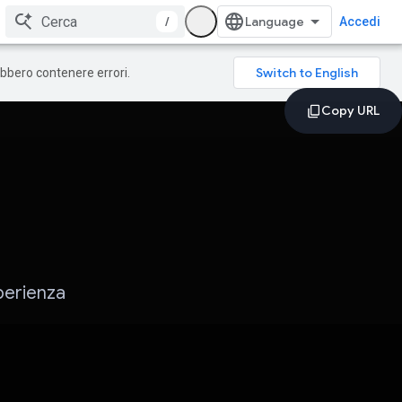
/
Accedi
rebbero contenere errori.
perienza