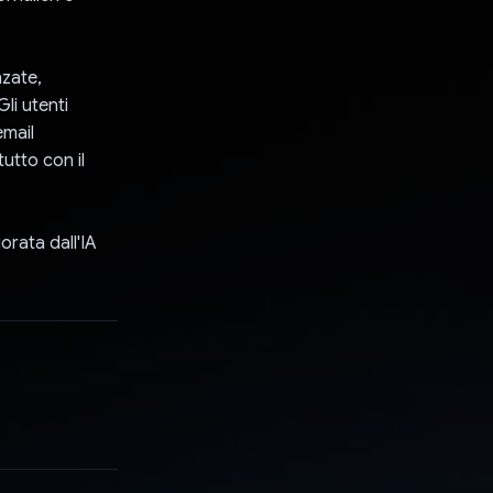
nzate,
li utenti
email
tutto con il
orata dall'IA