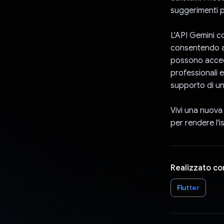
suggerimenti pe
L'API Gemini c
consentendo a L
possono accede
professionali e
supporto di un
Vivi una nuova
per rendere l'i
Realizzato co
Flutter