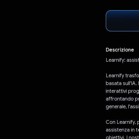
Descrizione
Learnify: assi
Learnify trasf
basata sull'IA.
interattivi pr
affrontando p
generale, l'ass
Con Learnify, 
assistenza in t
obiettivi. I nos