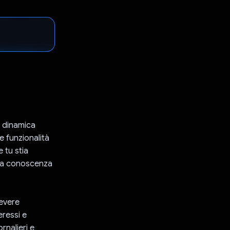
a dinamica
e funzionalità
 tu stia
 la conoscenza
cevere
eressi e
ornalieri e