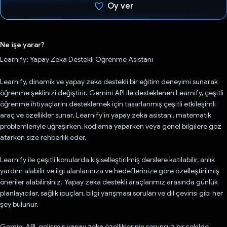
Oy ver
Oy verildi.
Ne işe yarar?
Learnify: Yapay Zeka Destekli Öğrenme Asistanı
Learnify, dinamik ve yapay zeka destekli bir eğitim deneyimi sunarak
öğrenme şeklinizi değiştirir. Gemini API ile desteklenen Learnify, çeşitli
öğrenme ihtiyaçlarını desteklemek için tasarlanmış çeşitli etkileşimli
araç ve özellikler sunar. Learnify'in yapay zeka asistanı, matematik
problemleriyle uğraşırken, kodlama yaparken veya genel bilgilere göz
atarken size rehberlik eder.
Learnify ile çeşitli konularda kişiselleştirilmiş derslere katılabilir, anlık
yardım alabilir ve ilgi alanlarınıza ve hedeflerinize göre özelleştirilmiş
öneriler alabilirsiniz. Yapay zeka destekli araçlarımız arasında günlük
planlayıcılar, sağlık ipuçları, bilgi yarışması soruları ve dil çevirisi gibi her
şey bulunur.
Gemini API, gelişmiş yapay zeka özelliklerinin sorunsuz bir şekilde