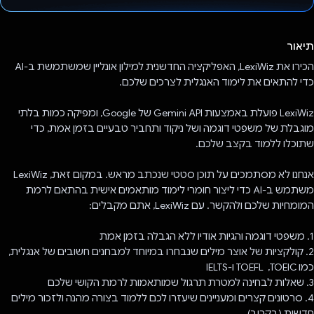
הצבעת!
תיאור
הכירו את LexiWiz, האפליקציה החדשנית למילון אונליין שמשתמשת ב-AI
כדי להתאים את לימוד האנגלית לצרכים שלכם.
LexiWiz פועלת באמצעות Gemini API של Google, ומפיקה כמות בלתי
מוגבלת של משפטי דוגמה ושל ניקוד ותחביר טבעיים בזמן אמת, כדי
שתוכלו ללמוד בקצב שלכם.
אנחנו לא מסתמכים על תוכן סטטי שנכתב מראש. במקום זאת, LexiWiz
משתמש ב-AI כדי ליצור חומרי לימוד מותאמים אישית בהתאם לרמת
המומחיות שלכם ולהקשר. עם LexiWiz, אתם מקבלים:
1. משפטי דוגמה והגיות אודיו ללא הגבלה בזמן אמת
2. קולקציות של אוצר מילים שנבחרו במיוחד למבחנים חשובים של אנגלית,
כמו TOEIC, ‏ TOEFL ו-IELTS
3. שאלות לבחינה למטרת תרגול שמותאמות לרמת הקושי שלכם
4. סרטונים קצרים ומעניינים שיעזרו לכם ללמוד בצורה מהנה ולזכור מילים
חדשות (בקרוב)