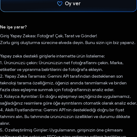
Oy ver
Oy verildi.
Ne işe yarar?
Giriş Yapay Zekası: Fotoğraf Çek, Tarat ve Gönder!
Zorlu giriş oluşturma sürecine elveda deyin. Bunu sizin için biz yaparız.
Yapay zeka destekli girişlerle internette ürün listeleme:
1. Ürününüzü çekin: Ürününüzün net fotoğraflarını çekin. Marka,
etiketler ve yıpranma belirtilerini de fotoğrafa ekleyin.
2. Yapay Zeka Taraması: Gemini API tarafından desteklenen son
teknoloji tarama özelliğimiz, öğenizi anında tanımlamak ve birden
fazla olası eşleşme sunmak için fotoğraflarınızı analiz eder.
3. Kolayca Ayrıntılar: En doğru eşleşmeyi seçtiğinizde uygulamamız,
sağladığınız resimlere göre öğe ayrıntılarını otomatik olarak analiz eder.
4. Akıllı Fiyatlandırma: Gemini API'nin desteklediği doğru bir fiyat
tahmini alın. Bu tahminde ürününüzün özellikleri ve durumu dikkate
alınır.
5. Özelleştirilmiş Girişler: Uygulamanın, girişinizin öne çıkmasını
sağlayacak ilgi çekici ve SEO'ya göre optimize edilmiş başlıklar ve