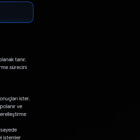
olanak tanır.
irme sürecini
onuçları ister.
polanır ve
erelleştirme
u sayede
l istemler