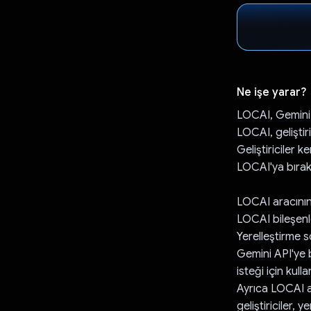
Ne işe yarar?
LOCAI, Gemini A
LOCAI, geliştir
Geliştiriciler k
LOCAI'ya bıraka
LOCAI aracının 
LOCAI bileşenle
Yerelleştirme 
Gemini API'ye b
isteği için kullan
Ayrıca LOCAI ar
geliştiriciler,