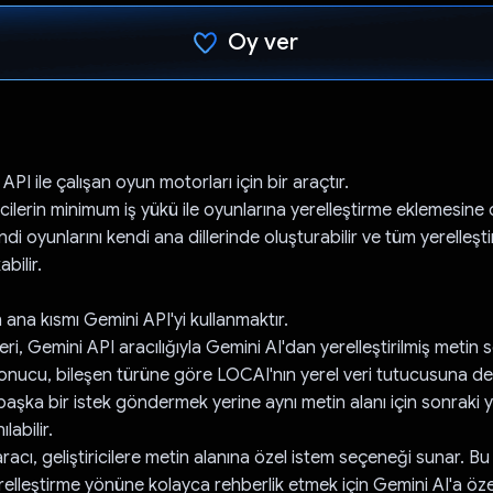
Oy ver
Oy verildi.
PI ile çalışan oyun motorları için bir araçtır.
icilerin minimum iş yükü ile oyunlarına yerelleştirme eklemesine 
endi oyunlarını kendi ana dillerinde oluşturabilir ve tüm yerelleşt
bilir.
ana kısmı Gemini API'yi kullanmaktır.
ri, Gemini API aracılığıyla Gemini AI'dan yerelleştirilmiş metin s
sonucu, bileşen türüne göre LOCAI'nın yerel veri tutucusuna de
aşka bir istek göndermek yerine aynı metin alanı için sonraki y
ılabilir.
acı, geliştiricilere metin alanına özel istem seçeneği sunar. B
 yerelleştirme yönüne kolayca rehberlik etmek için Gemini AI'a öze