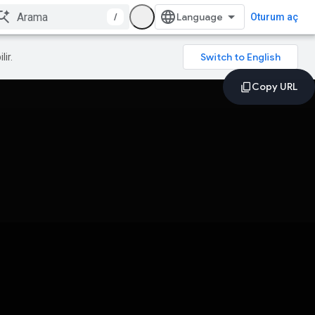
/
Oturum aç
lir.