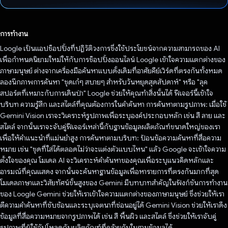
โหวตแล้ว
การทำงาน
Loogle เป็นแอปช็อปปิ้งที่ปฏิวัติวงการซึ่งใช้ประโยชน์จากความสามารถของ AI
เพื่อกำหนดนิยามใหม่ให้กับการช็อปปิ้งออนไลน์ Loogle เข้าใจความแตกต่างของ
ภาษามนุษย์ ต่างจากเครื่องมือค้นหาแบบดั้งเดิมที่อาศัยคีย์เวิร์ดที่ตรงกันทั้งหมด
ลองนึกภาพการค้นหา "ชุดเก๋ๆ สบายๆ สำหรับวันหยุดสุดสัปดาห์" หรือ "ลุค
สปอร์ตที่เหมาะกับการเดินป่า" Loogle ช่วยให้คุณทำสิ่งนั้นได้ ฟีเจอร์นี้เข้าใจ
บริบท ความรู้สึก และสไตล์ที่คุณต้องการในคำค้นหา การค้นหาตามรูปภาพ: เมื่อใช้
Gemini Vision เราจะวิเคราะห์รูปภาพเพื่อระบุองค์ประกอบหลัก เช่น สี ลาย และ
สไตล์ จากนั้นเราจะจับคู่ฟีเจอร์เหล่านี้กับฐานข้อมูลผลิตภัณฑ์ขนาดใหญ่ของเรา
เพื่อให้คำแนะนำที่แม่นยำสูง การค้นหาตามบริบท: ป้อนข้อความค้นหาที่สื่อความ
หมาย เช่น "ชุดที่ใส่ได้ตลอดไม่ว่าจะแต่งตัวแบบไหน" แล้ว Google จะเข้าใจความ
ตั้งใจของคุณ โมเดล AI จะวิเคราะห์คำค้นหาของคุณเพื่อระบุแนวคิดหลักและ
อารมณ์ที่คุณแสดง จากนั้นจะค้นหาฐานข้อมูลเพื่อหารายการที่ตรงกันมากที่สุด
โมเดลภาษาและวิสัยทัศน์ขั้นสูงของ Gemini มีบทบาทสำคัญในฟังก์ชันการทำงาน
ของ Loogle Gemini ช่วยให้เราเข้าใจความแตกต่างของภาษามนุษย์ ซึ่งช่วยให้เรา
ตีความคำค้นหาที่ซับซ้อนและระบุเจตนาที่ซ่อนอยู่ได้ Gemini Vision ช่วยให้เราดึง
ข้อมูลที่สื่อความหมายจากรูปภาพได้ เช่น สี พื้นผิว และสไตล์ ซึ่งช่วยให้เราจับคู่
รูปภาพที่ผู้ใช้อัปโหลดกับผลิตภัณฑ์ที่คล้ายกันในฐานข้อมูลได้