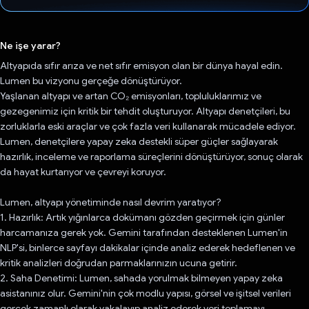
Oy verildi.
Ne işe yarar?
Altyapıda sıfır arıza ve net sıfır emisyon olan bir dünya hayal edin.
Lumen bu vizyonu gerçeğe dönüştürüyor.
Yaşlanan altyapı ve artan CO₂ emisyonları, topluluklarımız ve
gezegenimiz için kritik bir tehdit oluşturuyor. Altyapı denetçileri, bu
zorluklarla eski araçlar ve çok fazla veri kullanarak mücadele ediyor.
Lumen, denetçilere yapay zeka destekli süper güçler sağlayarak
hazırlık, inceleme ve raporlama süreçlerini dönüştürüyor, sonuç olarak
da hayat kurtarıyor ve çevreyi koruyor.
Lumen, altyapı yönetiminde nasıl devrim yaratıyor?
1. Hazırlık: Artık yığınlarca dokümanı gözden geçirmek için günler
harcamanıza gerek yok. Gemini tarafından desteklenen Lumen'in
NLP'si, binlerce sayfayı dakikalar içinde analiz ederek hedeflenen ve
kritik analizleri doğrudan parmaklarınızın ucuna getirir.
2. Saha Denetimi: Lumen, sahada yorulmak bilmeyen yapay zeka
asistanınız olur. Gemini'nin çok modlu yapısı, görsel ve işitsel verileri
gerçek zamanlı olarak yakalayıp analiz ederek veri toplamayı