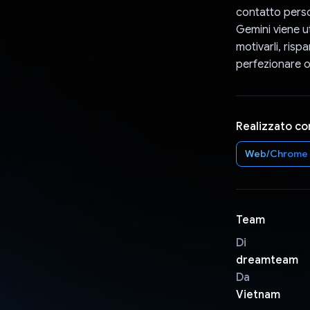
contatto person
Gemini viene ut
motivarli, risp
perfezionare o
Realizzato co
Web/Chrome
Team
Di
dreamteam
Da
Vietnam