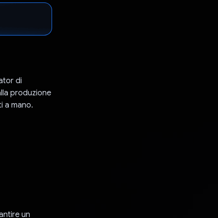
ator di
 alla produzione
ati a mano.
antire un