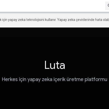
ek için yapay zeka teknolojisini kullanır. Yapay zeka çevirilerinde hata olabi
Luta
Herkes için yapay zeka içerik üretme platformu