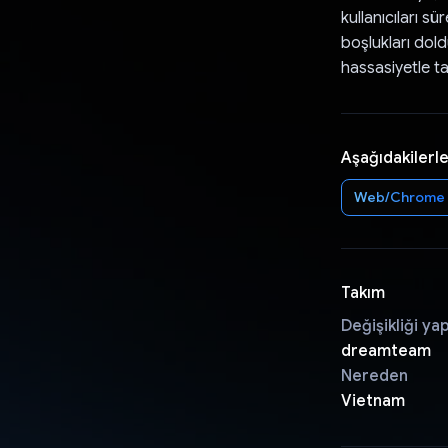
kullanıcıları s
boşlukları dold
hassasiyetle t
Aşağıdakilerle
Web/Chrome
Takım
Değişikliği ya
dreamteam
Nereden
Vietnam