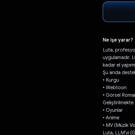
Ne işe yarar?
Luta, profesyo
uygulamadır. Lu
kadar el yapımı
Şu anda destekl
• Kurgu
• Webtoon
• Görsel Roma
Geliştirilmekte 
• Oyunlar
• Anime
• MV (Müzik V
Luta, LLM'yi (G