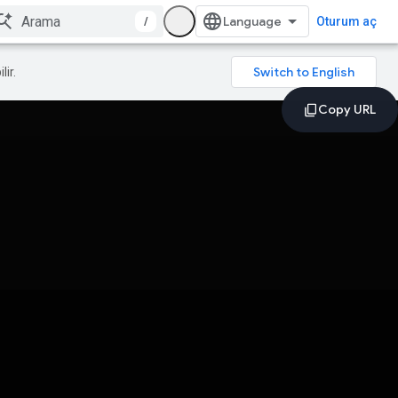
/
Oturum aç
lir.