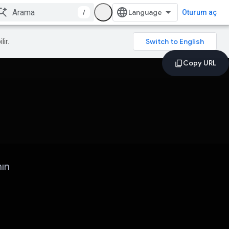
/
Oturum aç
lir.
ın