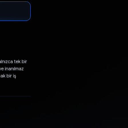
alnızca tek bir
 ve inanılmaz
k bir iş