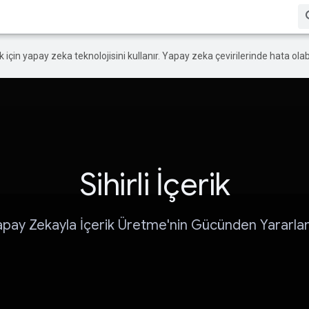
ek için yapay zeka teknolojisini kullanır. Yapay zeka çevirilerinde hata olabi
Sihirli İçerik
apay Zekayla İçerik Üretme'nin Gücünden Yararlan