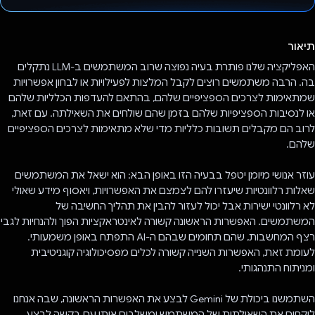
הצבעת!
תיאור
האפליקציה שלנו פותרת בעיה נפוצה שרוב המשתמשים ב-LLM נתקלים
בה. הרבה משתמשים רוצים לקבל המלצות לפעילויות או לבחון אפשרויות
שמתאימות לצרכים הספציפיים שלהם, בהתאם להעדפות הכלליות שלהם
או לנסיבות הספציפיות שלהם בזמן שהם שולחים את השאילתה. עם זאת,
לרוב הם מקבלים תשובות כלליות מדי שלא מתאימות לצרכים הספציפיים
שלהם.
עוזר אנושי מיומן יטפל בבעיה הזו באופן הבא: הוא ישאל את המשתמשים
שאלות רלוונטיות שיעזרו להם לצמצם את האפשרויות, ויאסוף מידע שאולי
לא רלוונטי ישירות אבל יכול לעזור להבין את תהליך החשיבה של
המשתמשים. האפשרות הראשונה קשורה לאינטראקציות הפוך ולהנחיות לגבי
רצף המחשבות, שהם תחומים שבהם ה-AI התפתח באופן משמעותי.
לעומת זאת, האפשרות השנייה קשורה לכלים מפסיכולוגיה קוגניטיבית
ומניתוח התנהגותי.
השתמשנו ביכולת של Gemini לבצע את האפשרות הראשונה, שבה אנחנו
לוקחים את השאילתות של המשתמש ומשלבים אותן עם בקשה לבצע