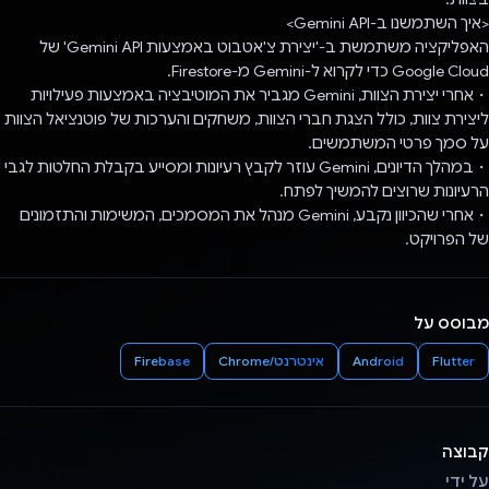
<איך השתמשנו ב-Gemini API>
האפליקציה משתמשת ב-'יצירת צ'אטבוט באמצעות Gemini API' של
Google Cloud כדי לקרוא ל-Gemini מ-Firestore.
・אחרי יצירת הצוות, Gemini מגביר את המוטיבציה באמצעות פעילויות
ליצירת צוות, כולל הצגת חברי הצוות, משחקים והערכות של פוטנציאל הצוות
על סמך פרטי המשתמשים.
・במהלך הדיונים, Gemini עוזר לקבץ רעיונות ומסייע בקבלת החלטות לגבי
הרעיונות שרוצים להמשיך לפתח.
・אחרי שהכיוון נקבע, Gemini מנהל את המסמכים, המשימות והתזמונים
של הפרויקט.
מבוסס על
Flutter
Android
אינטרנט/Chrome
Firebase
קבוצה
על ידי