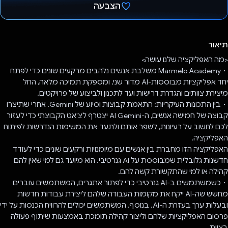
הצבעה
הצבעת!
תיאור
<מה האפליקציה שלנו עושה>
・Marmelo Academy משלבת אנשים נלהבים מרקעים שונים כדי לפתח
יחד אפליקציות מבוססות-AI מדור שני, ומספקת תמיכה מלאה, החל
מיצירת צוותים והגדרת דרישות ועד לתכנון ולביצוע של פרויקטים.
・בין התכונות העיקריות: התאמת קבוצות וסיוע של Gemini. אחרי שתיצרו
קבוצה של חמישה אנשים, ה-AI Gemini יצטרף לצ'אט הקבוצתי כדי לעזור
לכם לחשוב על רעיונות, לשפר אותם ולתעד את המשימות הנדרשות לפיתוח
האפליקציה.
האפליקציה הזו מחברת בין אנשים עם מיומנויות ורקעים שונים כדי לעודד
חדשנות גלובלית שמבוססת על AI גנרטיבי. הוא מיועד גם למי שאין להם
קהילה או למי שהתקשורת קשה להם.
・כשמשתמשים ב-AI גנרטיבי כדי לפתור אתגרים, המשתמשים עוברים
מחשש שה-AI ייקח את מקומות העבודה שלהם ליצירת עבודות חדשות
ובעלות ערך בעזרת ה-AI. בנוסף, המשתמשים יכולים להרוויח הכנסות על ידי
פרסום האפליקציות שלהם וליצור קהילה תומכת באמצעות שיתוף פעולה
בצוות.