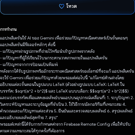
โหวต
โหวตแล้ว
การทำงาน
แอปพลิเคชันใช้ AI ของ Gemini เพื่อช่วยแก้ปัญหาคณิตศาสตร์เป็นขั้นตอนๆ
แอปพลิเคชันมีฟีเจอร์หลักๆ ดังนี้
- แก้ปัญหาผ่านรูปภาพที่ถ่ายไว้หรือนำเข้ารูปภาพจากคลัง
- แก้ปัญหาที่ผู้ใช้เขียนไว้บนกระดานวาดภาพภายในแอปพลิเคชัน
- แก้ปัญหาจากการป้อนแป้นพิมพ์
หลังจากได้รับรูปภาพหรืออักขระทางคณิตศาสตร์ของโจทย์ที่จะแก้ แอปพลิเคชัน
จะใช้ Gemini เพื่อช่วยแก้ปัญหาด้วยพรอมต์ต่อไปนี้ "แก้โจทย์ด้านล่างโดย
อธิบายแต่ละขั้นตอนในรูปแบบ LaTeX (ตัวอย่างรูปแบบ LaTeX: LaTeX ใน
บรรทัด: $sqrt{a^2 + b^2}$ และ LaTeX แบบบล็อก: $$sqrt{a^2 + b^2}$$)
และแบ่งบรรทัดเพื่อแสดงผลลัพธ์บนแอปบนอุปกรณ์เคลื่อนที่: 1. ระบุปัญหา 2.
วิเคราะห์ปัญหาและระบุข้อมูลที่จำเป็น 3. ใช้วิธีการ/อัลกอริทึมที่เหมาะสม 4.
คำนวณและแก้ปัญหาแต่ละส่วน 5. ยืนยันและตรวจสอบผลลัพธ์ 6. สรุปผลลัพธ์
และอธิบายผลลัพธ์สุดท้าย 7. สรุป"
พรอมต์เหล่านี้ได้รับการกําหนดค่าจาก Firebase Remote Config เพื่อให้ปรับ
ตามความเหมาะสมได้ทุกครั้งที่ต้องการ