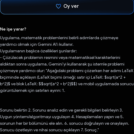
Oy ver
Oy verildi.
Ne işe yarar?
Uygulama, matematik problemlerini belirli adımlarda çözmeye
yardımcı olmak için Gemini AI'ı kullanır.
Uygulamanın başlıca özellikleri şunlardır:
- Çözülecek problemin resmini veya matematiksel karakterlerini
aldıktan sonra uygulama, Gemini'yi kullanarak şu istemle problemi
çözmeye yardımcı olur: "Aşağıdaki problemi çözerken her adımı LaTeX
biçiminde açıklayın (LaTeX biçimi örneği: satır içi LaTeX: $sqrt{a^2 +
b^2}$ ve blok LaTeX: $$sqrt{a^2 + b^2}$$) ve mobil uygulamada sonucu
görüntülemek için satırları ayırın: 1.
Sorunu belirtin 2. Sorunu analiz edin ve gerekli bilgileri belirleyin 3.
Uygun yöntemi/algoritmayı uygulayın 4. Hesaplamaları yapın ve 5.
sorunun her bir bölümünü ele alın. 6. sonucu doğrulayın ve onaylayın.
Sonucu özetleyin ve nihai sonucu açıklayın 7. Sonuç."