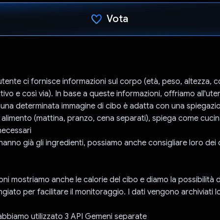
Vota
Ho votato
'utente ci fornisce informazioni sul corpo (età, peso, altezza, c
ivo e così via). In base a queste informazioni, offriamo all'ute
e una determinata immagine di cibo è adatta con una spiegazi
n alimento (mattina, pranzo, cena separati), spiega come cucin
 necessari
i hanno già gli ingredienti, possiamo anche consigliare loro dei c
ioni mostriamo anche le calorie del cibo e diamo la possibilità d
iato per facilitare il monitoraggio. I dati vengono archiviati 
 abbiamo utilizzato 3 API Gemeni separate