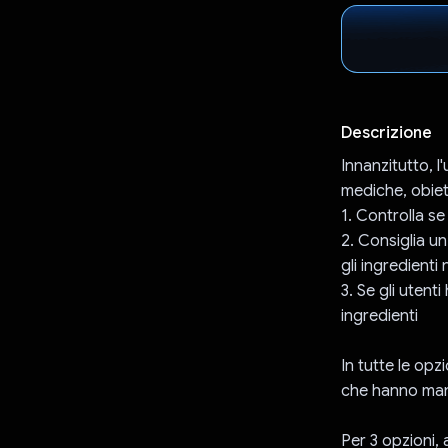
Descrizione
Innanzitutto, l
mediche, obiett
1. Controlla s
2. Consiglia u
gli ingredienti
3. Se gli utent
ingredienti
In tutte le opz
che hanno mang
Per 3 opzioni,