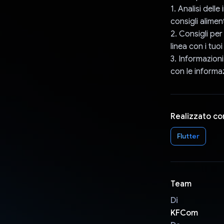
1. Analisi dell
consigli alimen
2. Consigli per
linea con i tuoi
3. Informazioni 
con le informaz
Realizzato co
Flutter
Team
Di
KFCom