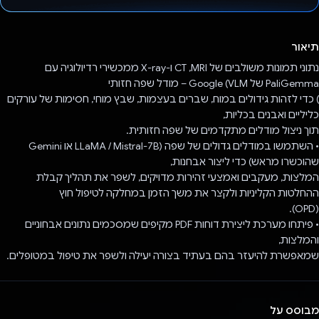
הצבעת!
תיאור
נתוני תמונות משולבים של MRI,‏ CT ו-X-ray ממכשירי רדיולוגיה עם
PaliGemma של Google (VLM – מודל שפה חזותי
) כדי לזהות גידולים במוח, שברים בעצמות, שבץ מוחי, חסימות של עורקים
כליליים ואבנים בכליות,
תוך ניצול מודלים מתקדמים של שפה חזותית.
• השתמשו במודלים גדולים של שפה (Mistral-7B‏ / LLaMA או Gemini
שהוכשרו מראש) כדי ליצור אבחנות,
המלצות, מעקבים ואמצעי זהירות מדויקים, לשפר את תהליך קבלת
ההחלטות הקליניות ולקצר את משך הזמן במחלקה לטיפול חוץ
(OPD).
• פיתחו מערכת ליצירת דוחות PDF מקיפים שמסכמים נתונים אבחוניים
והמלצות,
שמאפשרת להיעזר בהם בעתיד בצורה יעילה ולשפר את טיפול במטופלים.
מבוסס על