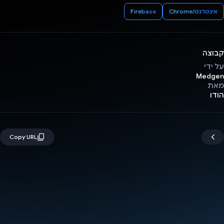
אינטרנט/Chrome
Firebase
קבוצה
על ידי
Medgen
מאת
הודו