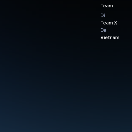
Team
Di
Team X
Da
Vietnam