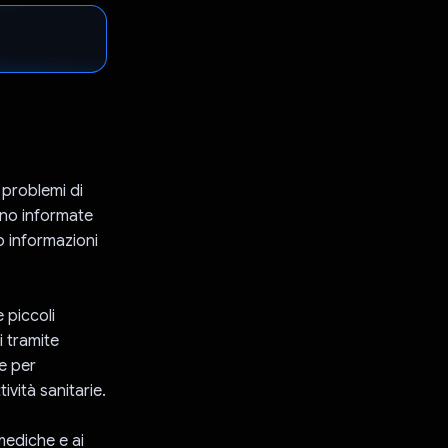
 problemi di
ano informate
do informazioni
 piccoli
i tramite
e per
vità sanitarie.
mediche e ai