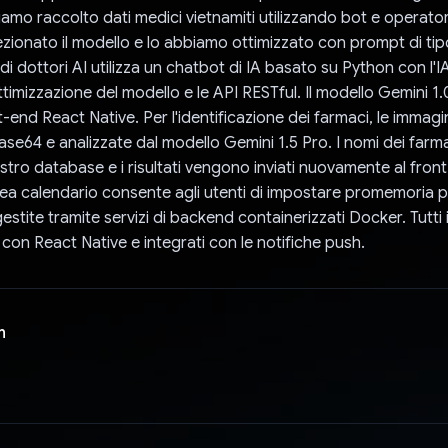
amo raccolto dati medici vietnamiti utilizzando bot e operator
ionato il modello e lo abbiamo ottimizzato con prompt di ti
i dottori AI utilizza un chatbot di IA basato su Python con l'I
ttimizzazione del modello e le API RESTful. Il modello Gemini 1
nt-end React Native. Per l'identificazione dei farmaci, le immag
base64 e analizzate dal modello Gemini 1.5 Pro. I nomi dei far
ostro database e i risultati vengono inviati nuovamente al fron
rea calendario consente agli utenti di impostare promemoria pe
estite tramite servizi di backend containerizzati Docker. Tutt
 con React Native e integrati con le notifiche push.
n