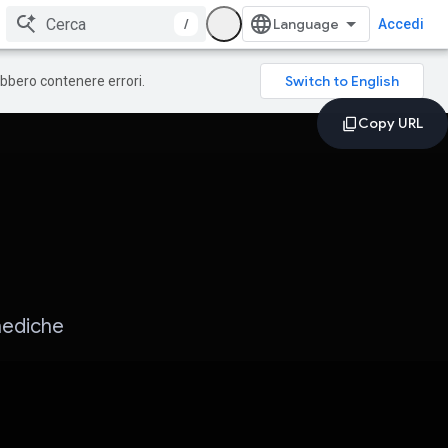
/
Accedi
rebbero contenere errori.
mediche