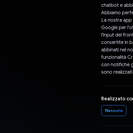
chatbot e abbi
Abbiamo perfez
La nostra app d
Google per l'o
l'input del fro
convertite in 
abbinati nel n
funzionalità C
con notifiche g
sono realizzati
Realizzato co
Nessuna