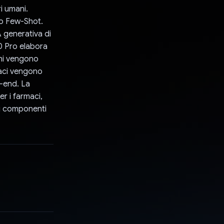
i umani.
po Few-Shot.
A generativa di
.0 Pro elabora
ini vengono
maci vengono
t-end. La
r i farmaci,
i i componenti