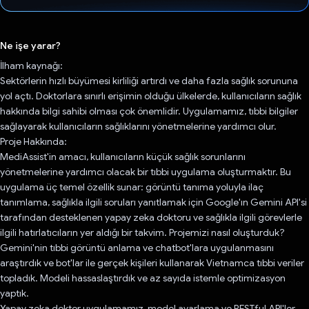
Oy verildi.
Ne işe yarar?
İlham kaynağı:
Sektörlerin hızlı büyümesi kirliliği artırdı ve daha fazla sağlık sorununa
yol açtı. Doktorlara sınırlı erişimin olduğu ülkelerde, kullanıcıların sağlık
hakkında bilgi sahibi olması çok önemlidir. Uygulamamız, tıbbi bilgiler
sağlayarak kullanıcıların sağlıklarını yönetmelerine yardımcı olur.
Proje Hakkında:
MediAssist'in amacı, kullanıcıların küçük sağlık sorunlarını
yönetmelerine yardımcı olacak bir tıbbi uygulama oluşturmaktır. Bu
uygulama üç temel özellik sunar: görüntü tanıma yoluyla ilaç
tanımlama, sağlıkla ilgili soruları yanıtlamak için Google'ın Gemini API'si
tarafından desteklenen yapay zeka doktoru ve sağlıkla ilgili görevlerle
ilgili hatırlatıcıların yer aldığı bir takvim. Projemizi nasıl oluşturduk?
Gemini'nin tıbbi görüntü anlama ve chatbot'lara uygulanmasını
araştırdık ve bot'lar ile gerçek kişileri kullanarak Vietnamca tıbbi veriler
topladık. Modeli hassaslaştırdık ve az sayıda istemle optimizasyon
yaptık.
Yapay zeka doktor uygulamamız, model ayarlama ve RESTful API'ler