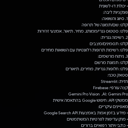
• יכולת דו-לשונית
פונקציות ליבה:
1. סיווג והשוואה:
קלט: שם/תמונה של תרופה
פלט: סטטוס גנרי/ממותג, מחיר, תיאור, אמצעי זהירות
2. רשימה גנרית:
קלט: תסמינים/מצבים
פלט: רשימת תרופות רלוונטיות עם השוואות מחירים
3. ניתוח מרשמים:
קלט: תמונת מרשם
פלט: חלופות גנריות, מחירים, תיאורים
סטאק טכני:
חזית: Streamlit
קצה עורפי: Firebase
AI: Gemini Pro, ‏ Gemini Pro Vision
ממשקי API: חיפוש Google בהתאמה אישית
מאפיינים עיקריים:
• מידע בזמן אמת באמצעות Google Search API
• מתן עדיפות לפרטיות המשתמשים
• כתבי ויתור רפואיים ברורים