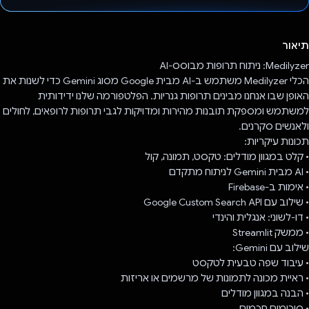
הצבעת!
תיאור
Medilyzer: ניתוח תרופות מבוסס-AI
הכלי Medilyzer משתמש ב-AI מבית Google מסוג Gemini כדי לשנות את
האופן שבו אנחנו מבינים תרופות גנריות. הפלטפורמה שלנו ידידותית
למשתמש ומספקת תובנות מהירות ומדויקות לגבי תרופות לרופאים, לחולים
ולאנשים סקרנים.
תכונות עיקריות:
• קלט במגוון מודלים: טקסט, תמונה, קול
• AI מבית Gemini לניתוח מתקדם
• אימות ב-Firebase
• שילוב עם Google Custom Search API
• דו-לשוני: אנגלית והינדי
• ממשק Streamlit
שילוב עם Gemini:
• עיבוד שפה טבעית לטקסט
• ראיית מכונה לתמונות של מרשמים או אריזות
• הבנה במגוון מודלים
• סיכומים חכמים