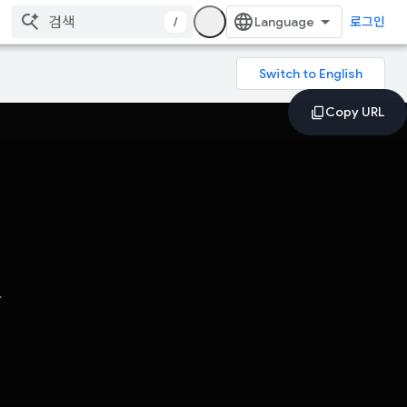
/
로그인
구