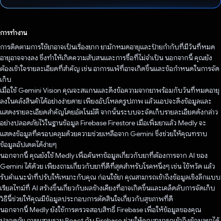
โหวตแล้ว
การทำงาน
การติดตามการใช้ยาอาจเป็นเรื่องยาก ยามักหมดอายุและป้ายกำกับที่มีวันที่หมด
อายุอาจจางลง ซึ่งทำให้เกิดความสับสนและการซื้อที่ไม่จำเป็น นอกจากนี้ คุณยัง
ต้องเข้าใจรายละเอียดที่สำคัญ เช่น อาการแพ้ที่อาจเกิดขึ้นและข้อกำหนดในการจัด
เก็บ
เมื่อใช้ Gemini Vision คุณจะสแกนและดึงข้อความจากยาพร้อมกับวันที่หมดอายุ
ลงในคลังสินค้าได้อย่างง่ายดาย เพียงอัปโหลดรูปภาพ แล้วแอปจะดึงข้อมูลและ
แสดงรายละเอียดสำคัญโดยอัตโนมัติ จากนั้นระบบจะจัดเก็บรายละเอียดดังกล่าว
อย่างปลอดภัยไว้ในฐานข้อมูล Firebase Firestore เมื่อเพิ่มยาแล้ว Medly จะ
แสดงข้อมูลที่ครอบคลุมด้วยความช่วยเหลือจาก Gemini ซึ่งช่วยให้คุณทราบ
ข้อมูลอัปเดตได้ง่ายๆ
นอกจากนี้ คุณยังใช้ Medly เพื่อค้นหาข้อมูลเกี่ยวกับยาที่ต้องการจาก AI ของ
Gemini ได้ด้วย เพียงถามเกี่ยวกับยาที่ดีที่สุดสำหรับโรคหนึ่งๆ เช่น ไข้หวัด แล้ว
รับคำแนะนำที่ปรับให้เหมาะกับคุณ ก่อนใช้ยา คุณสามารถเข้าถึงข้อมูลเชิงลึกแบบ
เรียลไทม์ที่ AI สร้างขึ้นเกี่ยวกับผลข้างเคียงที่อาจเกิดขึ้นและเคล็ดลับการจัดเก็บ
วิธีนี้ช่วยให้คุณมีข้อมูลประกอบการตัดสินใจเกี่ยวกับสุขภาพที่ดี
นอกจากนี้ Medly ยังใช้การตรวจสอบสิทธิ์ Firebase เพื่อให้ข้อมูลของคุณ
ปลอดภัย การผสานรวม React กับ Firebase ช่วยให้คุณสามารถเข้าถึงข้อมูลยาได้