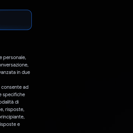
e personale,
conversazione,
avanzata in due
he consente ad
e specifiche
dalità di
e, risposte,
rincipiante,
isposte e