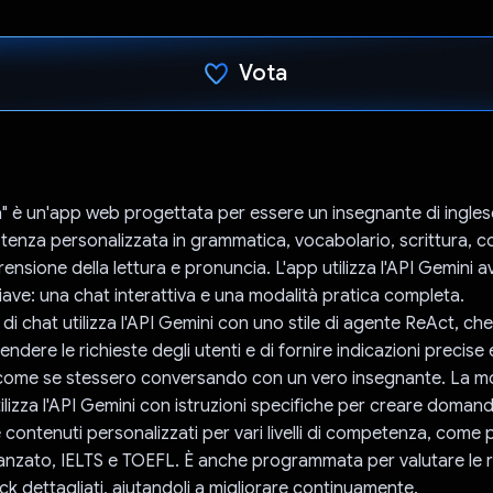
Vota
Ho votato
" è un'app web progettata per essere un insegnante di ingles
stenza personalizzata in grammatica, vocabolario, scrittura, 
nsione della lettura e pronuncia. L'app utilizza l'API Gemini 
hiave: una chat interattiva e una modalità pratica completa.
 di chat utilizza l'API Gemini con uno stile di agente ReAct, c
dere le richieste degli utenti e di fornire indicazioni precise 
come se stessero conversando con un vero insegnante. La mo
ilizza l'API Gemini con istruzioni specifiche per creare domand
contenuti personalizzati per vari livelli di competenza, come p
anzato, IELTS e TOEFL. È anche programmata per valutare le r
ck dettagliati, aiutandoli a migliorare continuamente.