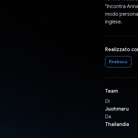
"Incontra Anna
modo personali
inglese.
Realizzato co
Firebase
Team
Di
Juohmaru
Da
Thailandia