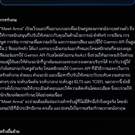
โหวตแล้ว
การทำงาน
"Meet Anna" เป็นเว็บแอปที่ออกแบบมาเพื่อเป็นครูสอนภาษาอังกฤษส่วนตัว ซึ่ง
ให้การสนับสนุนที่ปรับให้เหมาะกับคุณในด้านไวยากรณ์ คําศัพท์ การเขียน การ
พูด การฟัง การอ่านเพื่อความเข้าใจ และการออกเสียง แอปนี้ใช้ Gemini API ขั้นสูง
ใน 2 ฟีเจอร์หลัก ได้แก่ แชทแบบอินเทอร์แอกทีฟและโหมดฝึกฝนที่ครอบคลุม
ฟีเจอร์แชทใช้ Gemini API กับสไตล์ตัวแทน ReAct ซึ่งช่วยให้นภาพรเข้าใจคำขอ
ของผู้ใช้และให้คำแนะนำที่ถูกต้องและเฉพาะเจาะจงตามบริบทได้ ราวกับว่าผู้ใช้
กำลังสนทนากับครูตัวจริง โหมดฝึกฝนใช้ Gemini API ที่มีวิธีการเฉพาะในการ
สร้างคำถาม คำตอบ คำแนะนำ และเนื้อหาที่ปรับให้เหมาะกับระดับความสามารถ
ต่างๆ เช่น ระดับเริ่มต้น ระดับกลาง ระดับสูง IELTS และ TOEFL นอกจากนี้ ยังมี
การตั้งโปรแกรมให้ประเมินคำตอบและให้ความคิดเห็นโดยละเอียด ซึ่งจะช่วยให้
นักเรียนพัฒนาทักษะได้อย่างต่อเนื่อง
"Meet Anna" จะช่วยเติมเต็มช่องว่างสำหรับผู้ที่ไม่มีสิทธิ์เข้าถึงครูจริง โดยนำ
เสนอวิธีที่มีประสิทธิภาพ ตรงใจ และน่าสนใจในการเสริมทักษะภาษาอังกฤษ
สร้างขึ้นด้วย