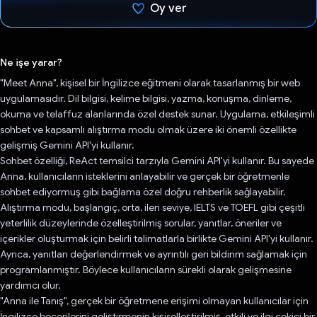
Oy ver
Oy verildi.
Ne işe yarar?
"Meet Anna", kişisel bir İngilizce eğitmeni olarak tasarlanmış bir web
uygulamasıdır. Dil bilgisi, kelime bilgisi, yazma, konuşma, dinleme,
okuma ve telaffuz alanlarında özel destek sunar. Uygulama, etkileşimli
sohbet ve kapsamlı alıştırma modu olmak üzere iki önemli özellikte
gelişmiş Gemini API'yi kullanır.
Sohbet özelliği, ReAct temsilci tarzıyla Gemini API'yi kullanır. Bu sayede
Anna, kullanıcıların isteklerini anlayabilir ve gerçek bir öğretmenle
sohbet ediyormuş gibi bağlama özel doğru rehberlik sağlayabilir.
Alıştırma modu, başlangıç, orta, ileri seviye, IELTS ve TOEFL gibi çeşitli
yeterlilik düzeylerinde özelleştirilmiş sorular, yanıtlar, öneriler ve
içerikler oluşturmak için belirli talimatlarla birlikte Gemini API'yi kullanır.
Ayrıca, yanıtları değerlendirmek ve ayrıntılı geri bildirim sağlamak için
programlanmıştır. Böylece kullanıcıların sürekli olarak gelişmesine
yardımcı olur.
"Anna ile Tanış", gerçek bir öğretmene erişimi olmayan kullanıcılar için
İngilizce becerilerini geliştirmenin kişiselleştirilmiş, etkili ve ilgi çekici bir