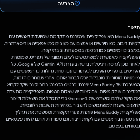
הצבעה
הצבעת!
תיאור
Menu Buddy היא אפליקציית אינטרנט מתקדמת שמיועדת לאנשים עם
לקויות דיבור, כמו חירשים או אנשים עם מצבים כמו אפאזיה או דיסארתריה,
במצבים יומיומיים כמו הזמנה במסעדות ובבתי קפה.
האפליקציה מאפשרת למשתמשים לצלם תמונה של תפריט, שמומרת
לאחר מכן לגרסה דיגיטלית נגישה בעזרת Gemini API של Google. כל
הפריטים בתפריט הופכים לכפתורים עם תוויות גדולות, כדי שאנשים עם
מיומנויות מוטוריות מוגבלות יוכלו לבחור אותם. אחרי שבוחרים הזמנה,
המערכת של Menu Buddy יוצרת 'כרטיס הזמנה' ברור וקצר שקל לקרוא
למלצרים או לקופאיות. אם לצוות יש שאלות נוספות, האפליקציה מתעדת
את הקול שלהם ומשתמשת ב-Gemini כדי לתמלל את השאלות וליצור
לחצנים שיעזרו למשתמשים להעביר במהירות תשובות רלוונטיות.
אפליקציית Menu Buddy פותרת פערי תקשורת ומפשטת את תהליך
ההזמנה עבור אנשים עם לקויות דיבור, וגם מעודדת אותם להיות עצמאיים
ובטוחים בעצמם.