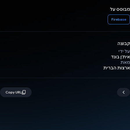
מבוסס על
Firebase
קבוצה
על ידי
אית'ן בונד
מאת
ארצות הברית