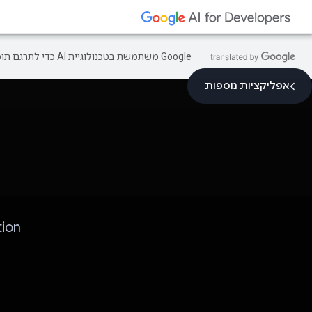
‫Google משתמשת בטכנולוגיית AI כדי לתרגם תוכן לשפה המועדפת עליך. בתרגומים כאלו עשויות להיות שגיאות.
אפליקציות נוספות
MewoTation: ש