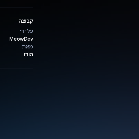
קבוצה
על ידי
MeowDev
מאת
הודו