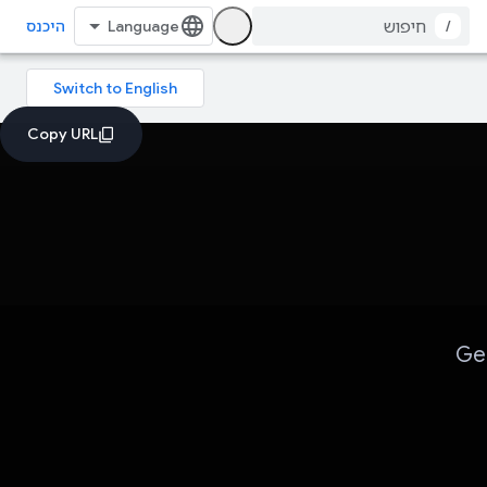
/
היכנס