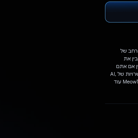
מגוון רחב של
ע, בידור ועזרה. בעזרת ה-AI של Gemini, MeowTation מבין את
ין אם אתם
מחפשים שיחה ידידותית, צריכים עזרה במטלה או פשוט רוצים לבדוק את האפשרויות של AI,
MeowTation כאן כדי לספק לכם חוויה מהנה ומותאמת אישית. הצטרפו ל-MeowTation עוד