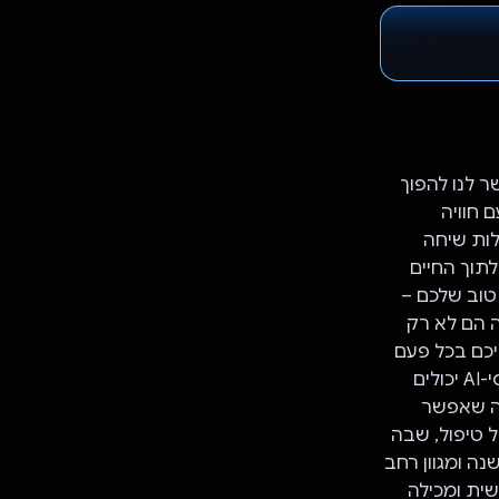
ר לנו להפוך
ומיים שלכם במסך, על ידי שילוב של אינטראקציה מבוססת-AI עם חוויה
Gemini כדי לאפשר יכולות שיחה
כיווניות, ומשלב בצורה חלקה חברים מבוססי-AI כמו Laa Laa מ-Teletubbies לתוך החיים
יות החבר הכי טוב שלכם –
ה הם לא רק
ליכם בכל פעם
שהם מופיעים במסך. בנוסף לאישיות הדינמית שלהם, חברי הצוות האלה מבוססי-AI יכולים
מה שאפשר
כולל לולאה מרכזית של טיפול, שבה
ה ומגוון רחב
ית ומכילה