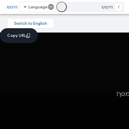
/
היכנס
מסך!