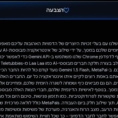
הצבעה
הצבעת!
לנו עם בעלי זכויות היוצרים של הדמויות האהובות עליכם מאפש
אותן לחברים הי
גיימיפית. התוסף לדפדפן Chrome שלנו משתמש ב- API
דו-
הדיגיטליים שלכם. ב-Gemini 1.5 Flash, MetaPal נועד קודם כול לה
תם באמת רוצים לקיים איתו אינטראקציה כל יום. החברים האל
יים, הם גם מביאים כיף ושמחה לשגרה היומית שלכם, ומחייכים א
קשורות לפרודוקטיביות, כמו תזמון פגישות, סיכום היום וכל 
לצפות מסייע AI, תוך שילוב חלק ביום העבודה. MetaPals 
ת הרעב, מצב הרוח והאנרגיה, מערכת של משימות ומשימות משנ
פשר לחבר לחבר הדמיוני – כך שכל חוויית השימוש מותאמת איש