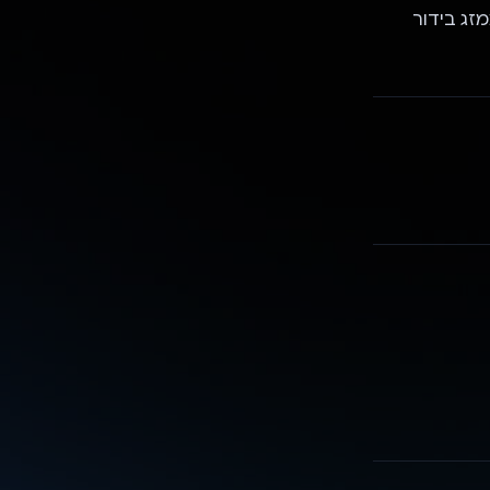
MetaPa מגדיר מחדש את האינטראקציה שלנו עם AI, וממזג בידור