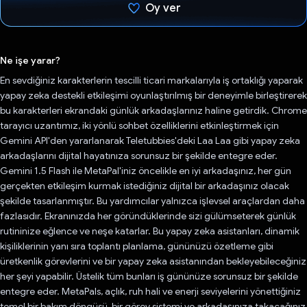
Oy ver
Oy verildi.
Ne işe yarar?
En sevdiğiniz karakterlerin tescilli ticari markalarıyla iş ortaklığı yaparak
yapay zeka destekli etkileşimi oyunlaştırılmış bir deneyimle birleştirerek
bu karakterleri ekrandaki günlük arkadaşlarınız haline getirdik. Chrome
tarayıcı uzantımız, iki yönlü sohbet özelliklerini etkinleştirmek için
Gemini API'den yararlanarak Teletubbies'deki Laa Laa gibi yapay zeka
arkadaşlarını dijital hayatınıza sorunsuz bir şekilde entegre eder.
Gemini 1.5 Flash ile MetaPal'iniz öncelikle en iyi arkadaşınız, her gün
gerçekten etkileşim kurmak istediğiniz dijital bir arkadaşınız olacak
şekilde tasarlanmıştır. Bu yardımcılar yalnızca işlevsel araçlardan daha
fazlasıdır. Ekranınızda her göründüklerinde sizi gülümseterek günlük
rutininize eğlence ve neşe katarlar. Bu yapay zeka asistanları, dinamik
kişiliklerinin yanı sıra toplantı planlama, gününüzü özetleme gibi
üretkenlik görevlerini ve bir yapay zeka asistanından bekleyebileceğiniz
her şeyi yapabilir. Üstelik tüm bunları iş gününüze sorunsuz bir şekilde
entegre eder. MetaPals, açlık, ruh hali ve enerji seviyelerini yönettiğiniz
temel bir bakım döngüsü, bir görev sistemi ve arkadaşınıza takacağınız