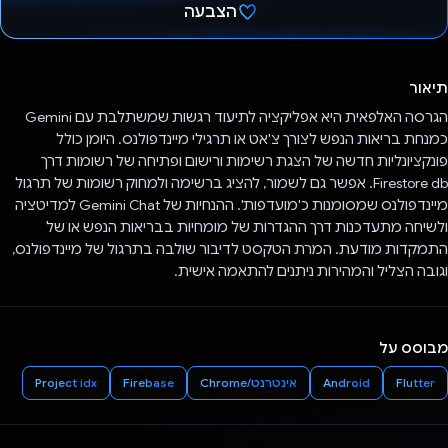
הצבעה
הצבעת!
תיאור
הגרסה האלפאית היא אפליקציה לתיעוד רגשות שמשתלבת עם Gemini
כמנחת בריאות הנפש לצורך צ'אט או תרגילי מיינדפולנס. היומן כולל
פונקציונליות חדשה של הצגת רשימות ורישום ופתיחה של רשומות דרך
Firestore db. אפשר גם לשמור, להציג ברשימה ולמחוק רשומות של תרגול
מיינדפולנס שמסומנות כ'מועדפות'. ההנחיות של Gemini Chat למדיטציה
ולשיחה מתעדכנות דרך ההגדרות של מומחיות בבריאות הנפש או של
התמקדות מודעת. המרת הטקסט לדיבור שולבה בתרגול של מיינדפולנס,
וגובה הצליל והמהירות ניתנים להתאמה אישית.
מבוסס על
Flutter
Android
אינטרנט/Chrome
Firebase
Project idx